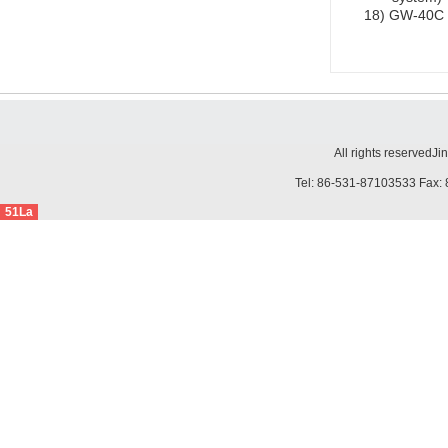
18)
GW-40C s
All rights reserved
Ji
Tel: 86-531-87103533 Fax: 
51La