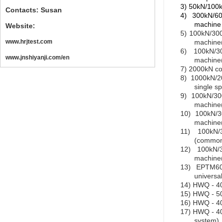
3)
50kN/100kN
Contacts: Susan
4)
300kN/60
machine
Website:
5)
100kN/300
www.hrjtest.com
machine(
6)
100kN/3
www.jnshiyanji.com/en
machine
7)
2000kN com
8)
1000kN/2
single s
9)
100kN/30
machine(
10)
100kN/3
machine
11)
100kN/
(common 
12)
100kN/3
machine
13)
EPTM60
universa
14)
HWQ - 40
15)
HWQ - 50
16)
HWQ - 40
17)
HWQ - 40
system)