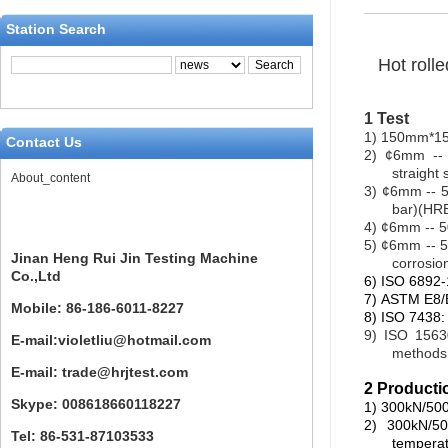
Station Search
Hot rolle
1 Test
1)
150mm*150
Contact Us
2)
¢
6mm -- 
straight 
About_content
3)
¢
6mm -- 5
bar)(HRB
4)
¢
6mm -- 
5)
¢
6mm -- 5
Jinan Heng Rui Jin Testing Machine
corrosion
Co.,Ltd
6)
ISO 6892-
7)
ASTM E
8/
Mobile: 86-186-6011-8227
8)
ISO 7
438: 
9)
ISO 15630
E-mail:violetliu@hotmail.com
methods 
E-mail: trade@hrjtest.com
2 Producti
Skype: 008618660118227
1)
300kN/50
2)
300kN/50
Tel: 86-531-87103533
tempera