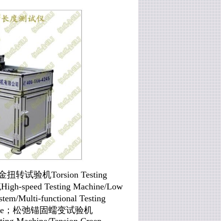
金扭转试验机
Torsion Testing
统
High-speed Testing Machine/Low
ystem/Multi-functional Testing
e
；
松弛锚固蠕变试验机