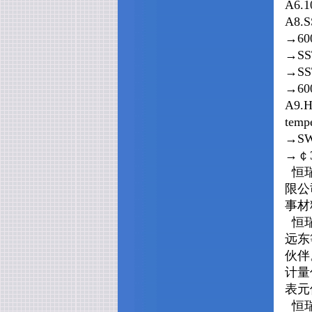
A6.1
A8.
→600k
→SS
→SS
→600
A9.
tempe
→SW
→
￠
恒瑞
限公
事材
恒瑞
远东
伙伴
计量
表元
恒瑞