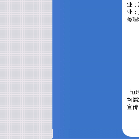
业；
业；
修理
恒瑞
均属
宣传