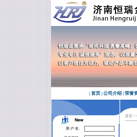
|
首页
|
公司介绍
|
荣誉
首页
>
用 户 名: