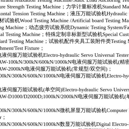
 strand relaxation Testing Machine/Static Load Anchoring Te
re Strength Testing Machine
；力学计量标准机
Standard Ma
ontal Tension Testing Machine
；
液压万能试验机
Hydraulic 
材试验机
Wood Testing Machine /Artificial board Testing Ma
ing Machine
；
动态疲劳试验系统
Dynamic Testing System/Fa
al Testing Machine
；
特殊定制非标新型试验机
Special Cus
dard Testing Machine
；试验机配件夹具工装附件类
Testing 
hment/Test Fixture
；
液伺服万能试验机Electro-hydraulic Servo Universal Tester(
W-100kN/300kN/600kN/1000kN电液伺服万能试验机(
AW-2000kN电液伺服万能试验机(常规型/双空间)；
00kN/300kN/600kN/1000kN电液伺服万能试验机Electro-hydrauli
；
液伺服万能试验机(单空间)Electro-hydraulic Servo Universa
W-D1000/D2000D;1000kN/2000kN电液伺服万能试验机
；
00kN/300kN/600kN/1000kN
微机屏显
万能试验机
Computer E
er；
00kN/300kN/600kN/1000kN数显万能试验机Digital Electro-hydr