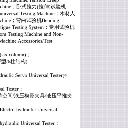
sting Machine/Tension Creep
chine
；
卧式拉力
(拉伸)试验机
universal Testing Machine
；
木材人
chine
；
弯曲试验机
Bending
tigue Testing System
；专用试验机
tom Testing Machine and Non-
Machine Accessories/Test
six column)；
精密型/6柱结构)；
c Servo Universal Tester(4
l Tester；
(单空间/液压
楔形
夹具
/
液压平推夹
lectro-hydraulic Universal
aulic Universal Tester
；