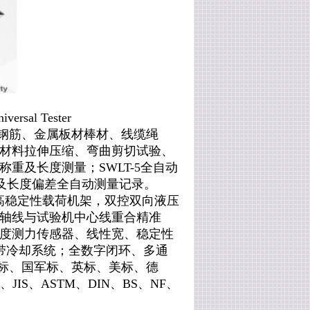
iversal Tester
钢筋、金属板材棒材、线缆绳
材料拉伸压缩、弯曲剪切
试验
、
称重及长度测量；
SWLT-5全自动
差及长度偏差全自动测量记录。
高稳定性载荷机架
，
双控双向液压
轴线与试验机中心线重合精准
度测力传感器、线性宽、稳定性
带冷却系统
；
全数字闭环、多通
标、
国军标、
英标、美标、德
O、JIS、ASTM、DIN、BS、NF、