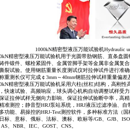
1000kN
精密型液压万能
试验机
Hydraulic un
0kN
精密型液压万能
试验机
用于
光圆带肋钢筋、直条盘圆
铸件锻件、螺栓紧固件、金属管脚手架等金属非金属复合
撕裂试验。
使用
钢筋重量长度测试仪对
拉伸试件进行准确
称重测长仪可完成
￠
3mm～40mm钢筋拉伸试样重量偏
0kN
精密型液压万能
试验机
采用
六柱
(丝杠)结构，高刚性
，快速试验、高频响应
，
球头调心机构自动调整试样受力
保证拉伸试样无侧向力影响、保证拉伸试验断中率
，
高精
精准测控；静音型
HRJ
泵站系统，
HRJ液压过滤净油
、
自
多功能、易操控的
HRJ-Test测控软件
，
多种标准
方法
（国
日标、意标、俄标、
法标、澳标、
欧标
等
/GB、GJB、IS
、
AS、NBR、IEC
、
GOST、CNS
。