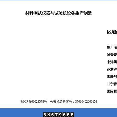
材料测试仪器与试验机设备生产制造
区域
鲁川渝云
冀晋蒙豫
京津黑吉
苏浙沪皖
闽赣鄂湘
甘宁青新
国际贸易
鲁ICP备
09023578
号
公安机关备案号：37010402000153