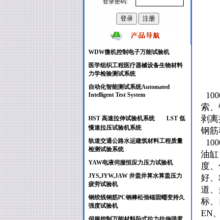
登录密码:
WDW微机控制电子万能试验机
医学组织工程医疗器械设备生物材料
力学检验测试系统
自动化智能测试系统Automated
100
Intelligent Test System
索、
剥离
HST 高速拉伸试验机系统
LST 低
慢速拉压试验机系统
钢筋
轨道交通公路水运建筑材料工程质量
100
检测试验系统
油缸
YAW电液伺服恒应力压力试验机
度、
JYS,JYW,JAW 井盖井箅水箅盖压力
好、
疲劳试验
机
道、
钢绞线钢筋PC钢棒松弛锚固蠕变持久
标、
强度试验机
EN
伺服控制万能材料卧式拉力拉伸强度