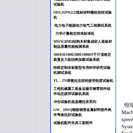
试验机
NDS,NDW,EZ线材材料螺栓扭转试验
机
电力电子能源动力电气工程测试系统
力学计量检定校准标准机
MWW,BMQ结构木材集成材人造板材
制品质量性能检测系统
500/650/1000/2000/10000T千斤顶检定
装置反力架结构加载试验系统
特殊定制非标新型专用科学研究试验
机测试系统
TL，TN弹簧拉压扭转疲劳刚度试验机
工程机械重工装备运输车辆零部件组
件动态疲劳试验机系统
冲击试验机低温槽拉床系列
恒瑞
GW、HWQ钢筋钢管金属材料部件构
Mac
件弯曲抗折试验机
speed
试验机配件夹具工装附件
Syst