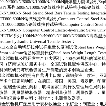
00kN/300kN/600kN/1000kN/2000kN
防爆型万能试验
机
Expl
SSTT系列;600kN/1000kN
钢绞线拉伸试验机
(
钢筋钢绞线一
N/1000kN.Steel Strand Steel Bars Tensile Testing Integrati
TT600;600kN
钢绞线拉伸试验机
Computer Control Steel Str
TT1000;1000kN
钢绞线拉伸试验机
Computer Control Steel 
kN/1000kN.Computer Control Electro-hydraulic Servo Unive
HHUTM系列;100kN/300kN/600kN/1000kN/2000kN
rature hydraulic Universal Tensile Tester；
LT-5全自动钢筋拉伸试样重量长度测试仪Steel bars Weight Le
3mm～40mm
钢筋称重测长仪
Steel bars Weight Length Tes
金试验机
公司
开发生产
15大系列，400余种规格的试验
司
（济南试验机服务中心、全国试验机配件供应中心、特
料
测试
研究与
试验设备
生产
制造的技术创新型
企业。
金试验机公司拥有自营
进出口权
，远销美洲、欧洲、亚
等多个国家和地区，在德国、英国、美国、俄罗斯、印度
。恒瑞金试验机商标，取得国家工商行政管理局总局商标
仪器；测量器械和仪器；精密测量仪器；测量仪器；计量
件和仪表专用材料；测力计；电测量仪器等。
金试验机广泛应用于农林牧渔业；采矿业；制造业；电