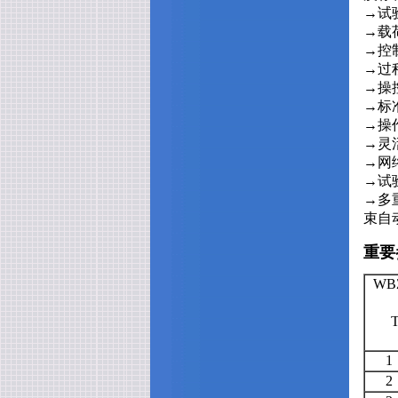
→试
→载
→控
→过
→操
→标
→操
→灵
→网
→试
→多
束自
重要
WB
T
1
2