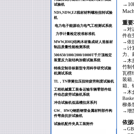
→10k
试验机
Mach
NDS,NDW,EZ线材材料螺栓扭转试验
机
重要
电力电子能源动力电气工程测试系统
→对
力学计量检定校准标准机
件在
→依
MWW,BMQ结构木材集成材人造板材
制品质量性能检测系统
→计
力、
500/650/1000/2000/10000T千斤顶检定
装置反力架结构加载试验系统
→木质
竹制包
特殊定制非标新型专用科学研究试验
瓦楞纸
机测试系统
装箱
TL，TN弹簧拉压扭转疲劳刚度试验机
箱、
工程机械重工装备运输车辆零部件组
→木盒
件动态疲劳试验机系统
Bask
冲击试验机低温槽拉床系列
柳条筐
→增
GW、HWQ钢筋钢管金属材料部件构
件弯曲抗折试验机
依据
试验机配件夹具工装附件
→GB