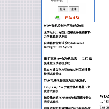
登录密码:
WDW微机控制电子万能试验机
医学组织工程医疗器械设备生物材料
力学检验测试系统
自动化智能测试系统Automated
Intelligent Test System
HST 高速拉伸试验机系统
LST 低
慢速拉压试验机系统
轨道交通公路水运建筑材料工程质量
检测试验系统
YAW电液伺服恒应力压力试验机
JYS,JYW,JAW 井盖井箅水箅盖压力
疲劳试验
机
WBZ
钢绞线钢筋PC钢棒松弛锚固蠕变持久
→10k
强度试验机
Test
伺服控制万能材料卧式拉力拉伸强度