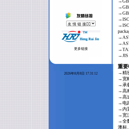
→G
→GB/
→GB/
→IS
→ISO
packag
→AS
→AS
更多链接
→TA
→JI
重要
→精
2026年8月8日 17:31:12
→宽
→承
→高
→高
→电
→内
→宽泛
→全
澳标、