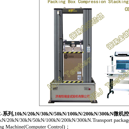
-
系列,10kN/20kN/30kN/50kN/100kN/200kN/300
N/20kN/30kN/50kN/100kN/200kN/300kN.Transport packages
ing Machine(Computer Control)；