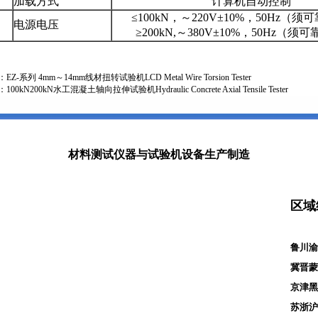
加载方式
计算机自动控制
≤100kN，～220V±10%，50Hz（
电源电压
≥200kN,～380V±10%，50Hz（
：
EZ-系列 4mm～14mm线材扭转试验机LCD Metal Wire Torsion Tester
：
100kN200kN水工混凝土轴向拉伸试验机Hydraulic Concrete Axial Tensile Tester
材料测试仪器与试验机设备生产制造
区域
鲁川渝云
冀晋蒙豫
京津黑吉
苏浙沪皖