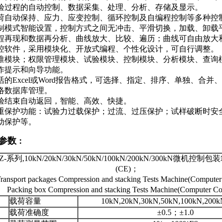
验过程的自动控制、数据采集、处理、分析、存储及显示。
荷自动保持、应力、应变控制、循环控制及自编程控制等多种控
制模式智能设置，控制方式之间无冲击、平滑切换，加载、卸载
程再现和数据再分析、曲线放大、比较、遍历；曲线可自由放大
控软件，采用模块化、开放式编程、个性化设计，可自行调整。
准模块；权限管理模块、试验模块、控制模块、分析模块、查询
作提示和向导功能。
活的Excel或Word报告格式，可选择、指定、排序、单独、合并
络数据库管理。
验结束自动返回，智能、高效、快捷。
重保护功能：试验力过载保护；过流、过压保护；试样破断时安
动保护等。
参数
：
Z-系列,10kN/20kN/30kN/50kN/100kN/200kN/300kN微机
(CE)；
ransport packages Compression and stacking Tests Machine(Compute
Packing box Compression and stacking Tests Machine(Computer C
载荷容量
10kN,20kN,30kN,50kN,100kN,200k
载荷准确度
±0.5；±1.0