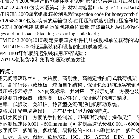
B/T4857.4-2008包装运输包装件基本试验 第4部分采用压力
T4122.4-2010包装术语第4部分:材料与容器Packaging Terms-Part 4:Mat
T19788-2005蜂窝纸板箱检测规程Inspection code for honeycomb fib
O 12048-2001包装-装满的运输包装-使用压缩试验机进行压缩
 2234-2000包装.满装的运输包装单位重量.静载荷法堆垛试验Packaging; Comp
es and unit loads; Stacking tests using static load；
TM D642-2000(2010)测定集装箱及部件抗压强度和单位载荷的
TM D4169-2009船运集装箱和设备的性能试验规程；
PPI T804纤维板船运集装箱用压缩试验；
S Z0212-包装货物和集装箱.压缩试验方法；
特点
：
密无间隙滚珠丝杠、大跨度、高刚性、高稳定性的门式载荷机架
幅、高平行度承载压板，球面自平结构，保证包装箱抗压实验面
载压板指示标尺，XY向双标示、并对应十字指示刻线，方便包
精度测力传感器，线性宽，稳定性好，保证载荷的测力精度。
速率、低振动、免维护、静音型交流伺服电机驱动系统。
路板采用光电隔离设计，具有抗干扰能力强的特点。
置以太网接口；方便的手持控制器，即停即行功能；操作灵活、
的测试速度0.001～600mm/min（可定制高速试验机0.001～6000
数字闭环、多通道、多功能、易操控的HRJ-Test测控软件；多
日标、意标、俄标、欧标/GB、ISO、JIS、ASTM、DIN、BS、