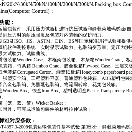
N/20kN/30kN/50kN/100kN/200kN/300kN.Packing box Compre
ine(Computer Control)；
功能：
运输包装件，采用压力试验机进行抗压试验和静载荷堆码试验(自
受到压力时的耐压强度及包装对内装物的保护能力。
据GB及ISO、JIS、ASTM、DIN、BS等国际标准进行试验和提
算机软件测控系统，实时显示试验力、包装箱变形量、定压力测
最大试验力、试验曲线。
包装箱Wooden Case、木框架包装箱、木条箱Wooden Crate
装箱、竹条箱 Bamboo Crate、胶合板箱Plywood Case、三层夹板箱 3-
包装箱Corrugated Carton、蜂窝纸板箱Honeycomb paperboar
、强塑安全箱、工程塑料容器、普通塑料包装箱、ABS塑料包装
铝合金包装箱、免熏蒸包装箱、物流周转箱、花笼包装箱。
Wooden Box、铁盒Iron Box、塑料透明盒Plastic Transparen
et、
（笼、篮、筐）Wicker Basket；
加附具，可完成运输包装件的材料拉伸试验；
标准对应条款
：
/T4857.3-2008包装运输包装件基本试验 第3部分：静载荷堆码