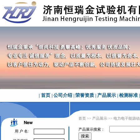
|
首页
|
公司介绍
|
荣誉资质
|
产品展示
|
检测标准
|
首页
>>
产品展示
>> 电力电子能源
产品展示搜索：
用 户 名: