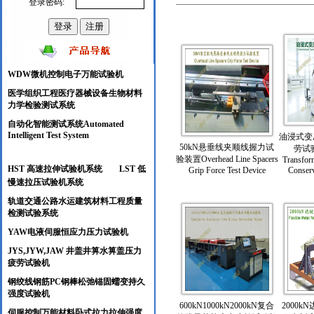
登录密码:
WDW微机控制电子万能试验机
医学组织工程医疗器械设备生物材料
力学检验测试系统
自动化智能测试系统Automated
Intelligent Test System
油浸式变
50kN悬垂线夹顺线握力试
劳试验O
验装置Overhead Line Spacers
Transfor
HST 高速拉伸试验机系统
LST 低
Grip Force Test Device
Conserv
慢速拉压试验机系统
轨道交通公路水运建筑材料工程质量
检测试验系统
YAW电液伺服恒应力压力试验机
JYS,JYW,JAW 井盖井箅水箅盖压力
疲劳试验
机
钢绞线钢筋PC钢棒松弛锚固蠕变持久
强度试验机
600kN1000kN2000kN复合
2000
伺服控制万能材料卧式拉力拉伸强度