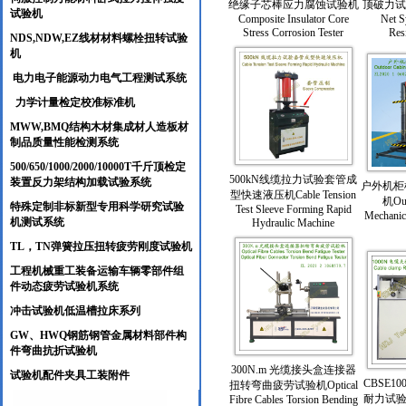
绝缘子芯棒应力腐蚀试验机
顶破力试验机
试验机
Composite Insulator Core
Net S
Stress Corrosion Tester
Res
NDS,NDW,EZ线材材料螺栓扭转试验
机
电力电子能源动力电气工程测试系统
力学计量检定校准标准机
MWW,BMQ结构木材集成材人造板材
制品质量性能检测系统
500/650/1000/2000/10000T千斤顶检定
500kN线缆拉力试验套管成
装置反力架结构加载试验系统
户外机柜
型快速液压机Cable Tension
机Out
特殊定制非标新型专用科学研究试验
Test Sleeve Forming Rapid
Mechanica
机测试系统
Hydraulic Machine
TL，TN弹簧拉压扭转疲劳刚度试验机
工程机械重工装备运输车辆零部件组
件动态疲劳试验机系统
冲击试验机低温槽拉床系列
GW、HWQ钢筋钢管金属材料部件构
件弯曲抗折试验机
300N.m 光缆接头盒连接器
试验机配件夹具工装附件
CBSE1
扭转弯曲疲劳试验机Optical
耐力试验机
Fibre Cables Torsion Bending